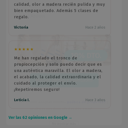
calidad, olor a madera recién pulida y muy
Correo electrónico
bien empaquetado. Además 5 clases de
regalo.
Victoria
Hace 2 años
★★★★★
10% DTO.
Me han regalado el tronco de
propiocepción y solo puedo decir que es
una auténtica maravilla. El olor a madera,
el acabado, la calidad extraordinaria y el
Recibir ofertas y novedades
cuidado al proteger el envío.
¡Repetiremos seguro!
Leticia I.
Hace 3 años
Al suscribirte aceptas nuestra
política de privacidad
y
recibirás nuestras ofertas por email.
Ver las 62 opiniones en Google →
No mostrar más