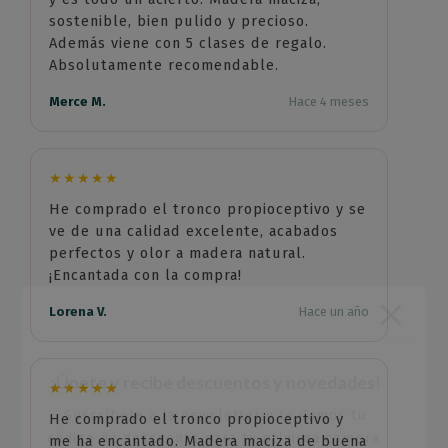
sostenible, bien pulido y precioso.
Además viene con 5 clases de regalo.
Absolutamente recomendable.
Merce M.
Hace 4 meses
★★★★★
He comprado el tronco propioceptivo y se
ve de una calidad excelente, acabados
perfectos y olor a madera natural.
¡Encantada con la compra!
Lorena V.
Hace un año
¡Únete y recibe descuentos y novedades!
★★★★★
Suscríbete a la newsletter y te damos tu
He comprado el tronco propioceptivo y
código de descuento para tu primera compra.
me ha encantado. Madera maciza de buena