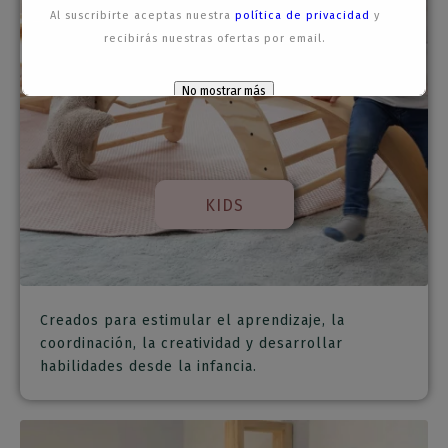
Al suscribirte aceptas nuestra
política de privacidad
y
recibirás nuestras ofertas por email.
No mostrar más
Esto se cerrará en
58
segundos
KIDS
Creados para estimular el aprendizaje, la
coordinación, la creatividad y desarrollar
habilidades desde la infancia.