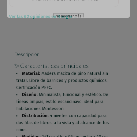
recibirás nuestras ofertas por email.
Ver las 62 opiniones en Google →
No mostrar más
Esto se cerrará en
65
segundos
Descripción
✨ Características principales
Material:
Madera maciza de pino natural sin
tratar. Libre de barnices y productos químicos.
Certificación PEFC.
Diseño:
Minimalista, funcional y estético. De
líneas limpias, estilo escandinavo, ideal para
habitaciones Montessori.
Distribución:
4 niveles con capacidad para
dos filas de libros, a la vista y al alcance de los
niños.
Medidas:
141 cm alto × 95 cm ancho × 10 cm