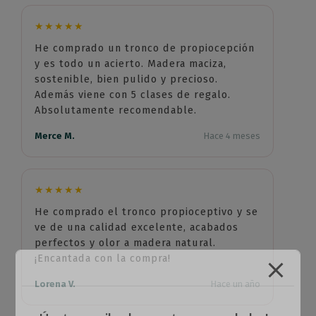
★★★★★
He comprado un tronco de propiocepción
y es todo un acierto. Madera maciza,
sostenible, bien pulido y precioso.
Además viene con 5 clases de regalo.
Absolutamente recomendable.
Merce M.
Hace 4 meses
★★★★★
He comprado el tronco propioceptivo y se
ve de una calidad excelente, acabados
perfectos y olor a madera natural.
¡Encantada con la compra!
Lorena V.
Hace un año