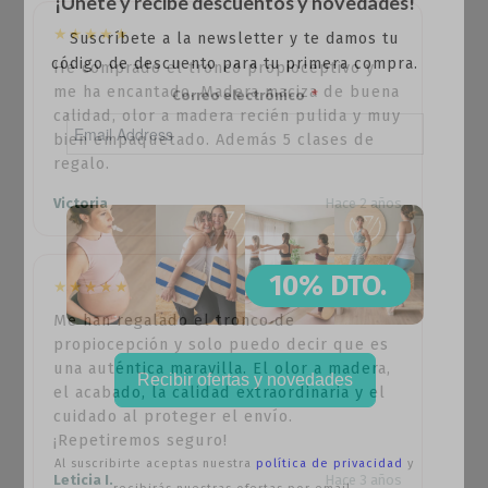
¡Únete y recibe descuentos y novedades!
★★★★★
Suscríbete a la newsletter y te damos tu
código de descuento para tu primera compra.
He comprado el tronco propioceptivo y
me ha encantado. Madera maciza de buena
Correo electrónico
calidad, olor a madera recién pulida y muy
bien empaquetado. Además 5 clases de
regalo.
Victoria
Hace 2 años
10% DTO.
★★★★★
Me han regalado el tronco de
propiocepción y solo puedo decir que es
una auténtica maravilla. El olor a madera,
Recibir ofertas y novedades
el acabado, la calidad extraordinaria y el
cuidado al proteger el envío.
¡Repetiremos seguro!
Al suscribirte aceptas nuestra
política de privacidad
y
Leticia I.
Hace 3 años