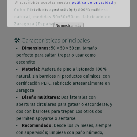
Al suscribirte aceptas nuestra
política de privacidad
y
Cubo Pikler de aprendizaje, 100% madera
recibirás nuestras ofertas por email.
natural, medidas 50x50x50cm. fabricado en
Zaragoza (España)
No mostrar más
Esto se cerrará en
65
segundos
🛠️ Características principales
Dimensiones:
50 × 50 × 50 cm, tamaño
perfecto para saltar, trepar o usar como
escondite
Material:
Madera de pino a listonado 100 %
natural, sin barnices ni productos químicos, con
certificación PEFC. Fabricado artesanalmente en
Zaragoza
Diseño multitarea:
Dos laterales con
aberturas circulares para gatear o esconderse, y
dos con barrotes para trepar. Los otros dos
permiten apoyarse o sentarse.
Recomendado:
Desde los 24 meses, siempre
con supervisión; limpieza con paño húmedo,