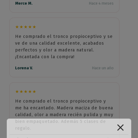
Merce M.
Hace 4 meses
★★★★★
He comprado el tronco propioceptivo y se
ve de una calidad excelente, acabados
perfectos y olor a madera natural.
¡Encantada con la compra!
Lorena V.
Hace un año
★★★★★
He comprado el tronco propioceptivo y
me ha encantado. Madera maciza de buena
calidad, olor a madera recién pulida y muy
bien empaquetado. Además 5 clases de
regalo.