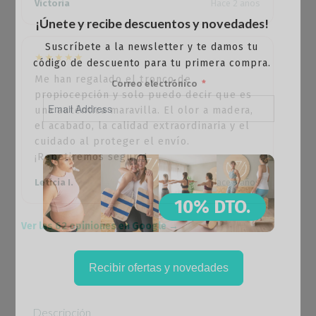
Victoria
Hace 2 años
¡Únete y recibe descuentos y novedades!
Suscríbete a la newsletter y te damos tu
★★★★★
código de descuento para tu primera compra.
Me han regalado el tronco de
Correo electrónico
propiocepción y solo puedo decir que es
una auténtica maravilla. El olor a madera,
el acabado, la calidad extraordinaria y el
cuidado al proteger el envío.
¡Repetiremos seguro!
Leticia I.
Hace 3 años
10% DTO.
Ver las 62 opiniones en Google →
Recibir ofertas y novedades
Descripción