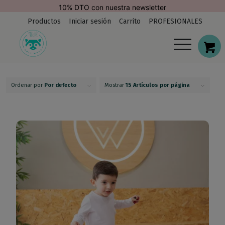
modal-check
Envío Gratis. España (península)
Productos
Iniciar sesión
Carrito
PROFESIONALES
Ordenar por
Por defecto
Mostrar
15 Artículos por página