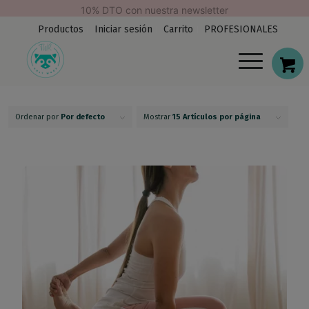
modal-check
Envío Gratis. España (península)
Productos
Iniciar sesión
Carrito
PROFESIONALES
Ordenar por
Por defecto
Mostrar
15 Artículos por página