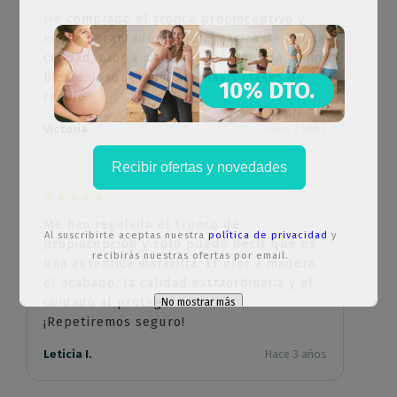
He comprado el tronco propioceptivo y
me ha encantado. Madera maciza de buena
calidad, olor a madera recién pulida y muy
bien empaquetado. Además 5 clases de
10% DTO.
regalo.
Victoria
Hace 2 años
Recibir ofertas y novedades
★★★★★
Me han regalado el tronco de
Al suscribirte aceptas nuestra
política de privacidad
y
propiocepción y solo puedo decir que es
recibirás nuestras ofertas por email.
una auténtica maravilla. El olor a madera,
el acabado, la calidad extraordinaria y el
cuidado al proteger el envío.
No mostrar más
¡Repetiremos seguro!
Esto se cerrará en
64
segundos
Leticia I.
Hace 3 años