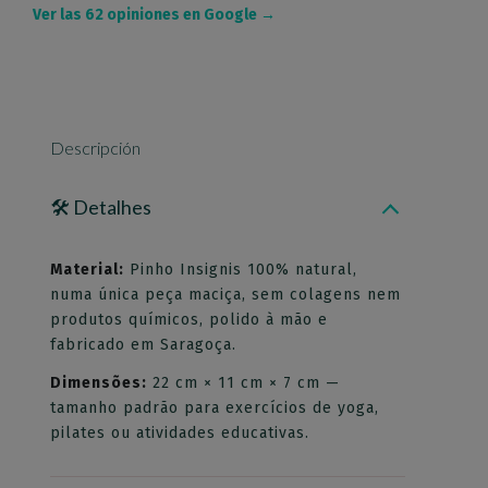
Ver las 62 opiniones en Google →
Descripción
🛠️ Detalhes
Material:
Pinho Insignis 100% natural,
numa única peça maciça, sem colagens nem
produtos químicos, polido à mão e
fabricado em Saragoça.
Dimensões:
22 cm × 11 cm × 7 cm —
tamanho padrão para exercícios de yoga,
pilates ou atividades educativas.