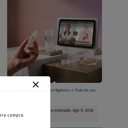
Winner Flow + Estuche Higiénico + Guía de uso
18,90
€
Plazo de entrega estimado: Ago 9, 2026
mera compra.
- Ago 21, 2026