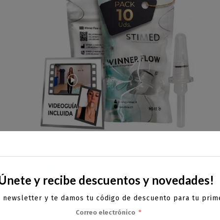
Pack de 10 Winner Flow
110,00
€
Únete y recibe descuentos y novedades!
Plazo de entrega estimado: Ago 9, 2026
a newsletter y te damos tu código de descuento para tu pri
- Ago 21, 2026
Correo electrónico