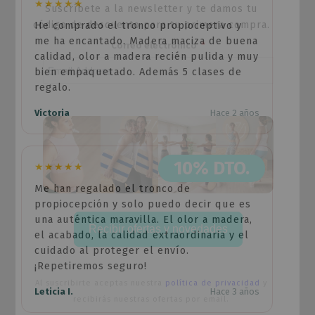
★★★★★
Suscríbete a la newsletter y te damos tu
código de descuento para tu primera compra.
He comprado el tronco propioceptivo y
me ha encantado. Madera maciza de buena
Correo electrónico
calidad, olor a madera recién pulida y muy
bien empaquetado. Además 5 clases de
regalo.
Victoria
Hace 2 años
10% DTO.
★★★★★
Me han regalado el tronco de
propiocepción y solo puedo decir que es
una auténtica maravilla. El olor a madera,
Recibir ofertas y novedades
el acabado, la calidad extraordinaria y el
cuidado al proteger el envío.
¡Repetiremos seguro!
Al suscribirte aceptas nuestra
política de privacidad
y
Leticia I.
Hace 3 años
recibirás nuestras ofertas por email.