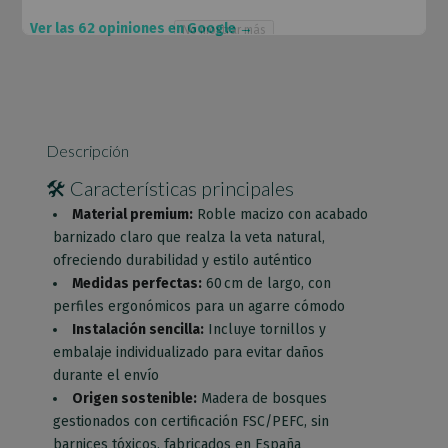
Ver las 62 opiniones en Google →
No mostrar más
Esto se cerrará en
65
segundos
Descripción
🛠️ Características principales
Material premium:
Roble macizo con acabado
barnizado claro que realza la veta natural,
ofreciendo durabilidad y estilo auténtico
Medidas perfectas:
60 cm de largo, con
perfiles ergonómicos para un agarre cómodo
Instalación sencilla:
Incluye tornillos y
embalaje individualizado para evitar daños
durante el envío
Origen sostenible:
Madera de bosques
gestionados con certificación FSC/PEFC, sin
barnices tóxicos, fabricados en España