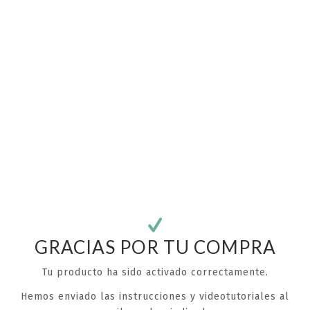
¡Únete y recibe descuentos y novedades!
GRACIAS POR TU COMPRA
Suscríbete a la newsletter y te damos tu
Tu producto ha sido activado correctamente.
código de descuento para tu primera compra.
Hemos enviado las instrucciones y videotutoriales al
Correo electrónico