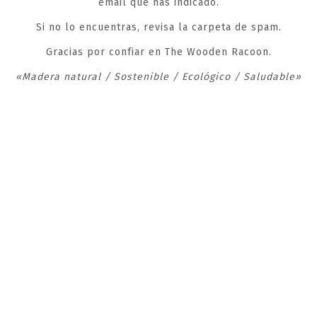
email que has indicado.
Si no lo encuentras, revisa la carpeta de spam.
Gracias por confiar en The Wooden Racoon.
«Madera natural / Sostenible / Ecológico / Saludable»
10% DTO.
Recibir ofertas y novedades
Al suscribirte aceptas nuestra
política de privacidad
y
recibirás nuestras ofertas por email.
No mostrar más
Esto se cerrará en
65
segundos