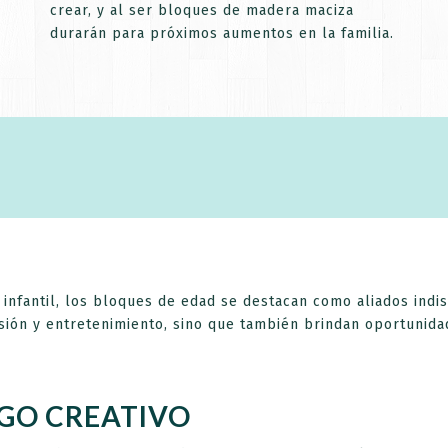
crear, y al ser bloques de madera maciza
Recibir ofertas y novedades
durarán para próximos aumentos en la familia.
irte aceptas nuestra
política de privacidad
y recibirás nuestras ofertas por
No mostrar más
Esto se cerrará en
60
segundos
e infantil, los bloques de edad se destacan como aliados ind
sión y entretenimiento, sino que también brindan oportunidad
EGO CREATIVO