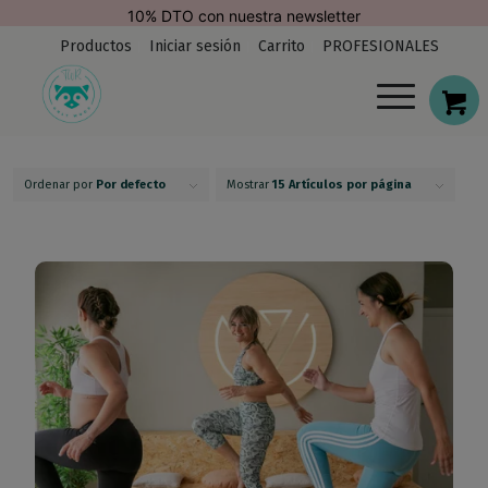
modal-check
Envío Gratis. España (península)
Productos
Iniciar sesión
Carrito
PROFESIONALES
Ordenar por
Por defecto
Mostrar
15 Artículos por página