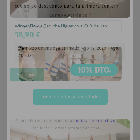
código de descuento para tu primera compra.
Correo electrónico
Winner Flow + Estuche Higiénico + Guía de uso
18,90
€
Plazo de entrega estimado: Ago 12, 2026 - Ago
21, 2026
10% DTO.
Vista rápida
Recibir ofertas y novedades
Al suscribirte aceptas nuestra
política de privacidad
y
recibirás nuestras ofertas por email.